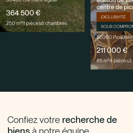
Maison de ville en plein
centre de picauville (503...
EXCLUSIVITÉ
SOUS COMPROMIS
50360 Picauville
211 000 €
85 m²
4 pièces
3 chambres
Confiez votre
recherche de
biens
à notre équipe