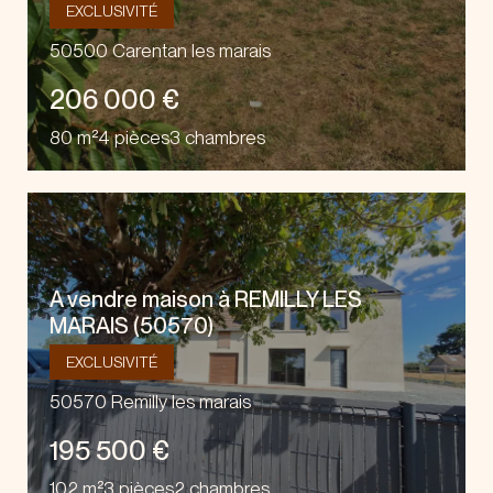
EXCLUSIVITÉ
50500 Carentan les marais
206 000 €
80 m²
4 pièces
3 chambres
A vendre maison à REMILLY LES
MARAIS (50570)
EXCLUSIVITÉ
50570 Remilly les marais
195 500 €
102 m²
3 pièces
2 chambres