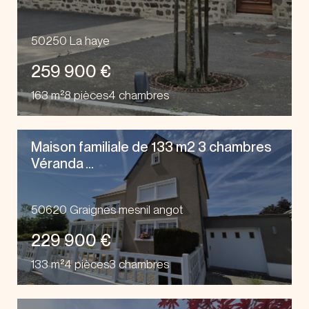
50250 La haye
259 900 €
163 m²
8 pièces
4 chambres
Maison familiale de 133 m2 3 chambres
Véranda ...
50620 Graignes mesnil angot
229 900 €
133 m²
4 pièces
3 chambres