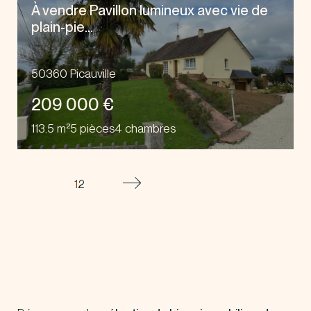
À vendre Pavillon lumineux avec vie de
plain-pie...
50360 Picauville
209 000 €
113.5 m²
5 pièces
4 chambres
1
2