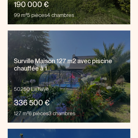
190 000 €
99 m²
5 pièces
4 chambres
Surville Maison 127 m2 avec piscine
chauffée à 1...
50250 La haye
336 500 €
127 m²
6 pièces
3 chambres