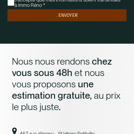
à Immo Réno
*
. ENVOYER
Nous nous rendons
chez
vous sous 48h
et nous
vous proposons
une
estimation gratuite,
au prix
le plus juste
.
467 rue d’Isigny - St Hilaire Petitville