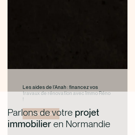
Les aides de l’Anah : financez vos
travaux de rénovation avec Immo Réno
!
Parlons de votre
projet
RÉNOVATION
immobilier
en Normandie